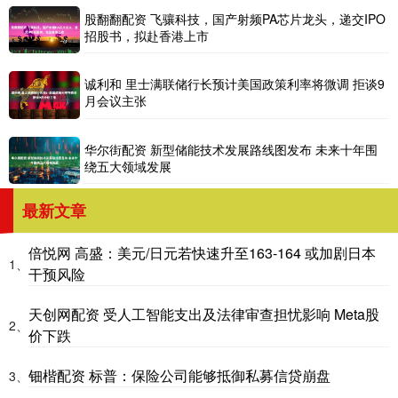
股翻翻配资 飞骧科技，国产射频PA芯片龙头，递交IPO
招股书，拟赴香港上市
诚利和 里士满联储行长预计美国政策利率将微调 拒谈9
月会议主张
华尔街配资 新型储能技术发展路线图发布 未来十年围
绕五大领域发展
最新文章
倍悦网 高盛：美元/日元若快速升至163-164 或加剧日本
1、
干预风险
天创网配资 受人工智能支出及法律审查担忧影响 Meta股
2、
价下跌
钿楷配资 标普：保险公司能够抵御私募信贷崩盘
3、