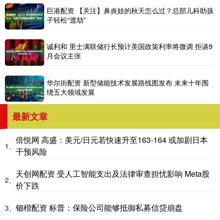
巨港配资 【关注】鼻炎娃的秋天怎么过？总部儿科助孩
子轻松“渡劫”
诚利和 里士满联储行长预计美国政策利率将微调 拒谈9
月会议主张
华尔街配资 新型储能技术发展路线图发布 未来十年围
绕五大领域发展
最新文章
倍悦网 高盛：美元/日元若快速升至163-164 或加剧日本
1、
干预风险
天创网配资 受人工智能支出及法律审查担忧影响 Meta股
2、
价下跌
钿楷配资 标普：保险公司能够抵御私募信贷崩盘
3、