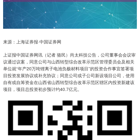
来源：上海证券报·中国证券网
上证报中国证券网讯（记者 骆民）尚太科技公告，公司董事会会议审
议通过议案，同意公司与山西转型综合改革示范区管理委员会及相关
单位就“年产20万吨锂离子电池负极材料项目”的投资合作事宜签署项
目投资发展协议或补充协议；同意公司或子公司新设项目公司，使用
自有或自筹资金在山西省山西转型综合改革示范区辖区内投资新建该
项目，项目总投资初步预计约40.7亿元。