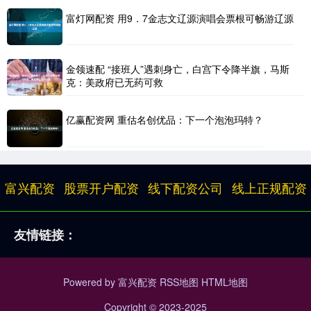
富灯网配资 用9．7金志文辽源演唱会票根可畅游辽源
金领速配 “接班人”遇刺身亡，白宫下令降半旗，马斯
克：美政府已无药可救
亿赢配资网 重估名创优品：下一个泡泡玛特？
富兴配资
股票开户配资
线下配资公司
线上正规配资
友情链接：
Powered by
富兴配资
RSS地图
HTML地图
Copyright
© 2023-2025