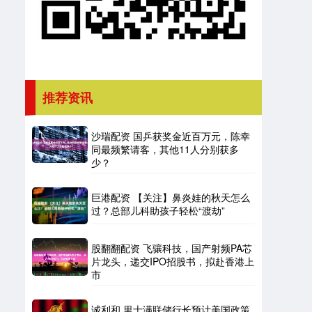
推荐资讯
沙瑞配资 国乒获奖金近百万元，陈幸
同最频繁请客，其他11人分别获多
少？
巨港配资 【关注】鼻炎娃的秋天怎么
过？总部儿科助孩子轻松“渡劫”
股翻翻配资 飞骧科技，国产射频PA芯
片龙头，递交IPO招股书，拟赴香港上
市
诚利和 里士满联储行长预计美国政策