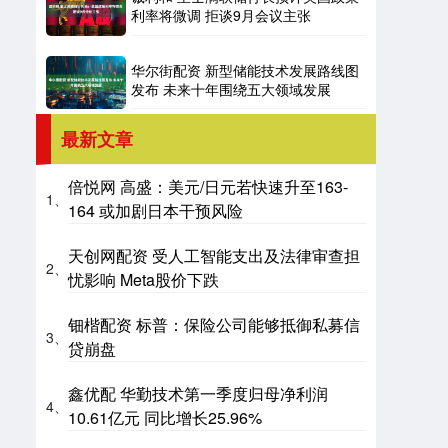
利率将微调 拒谈9月会议主张
华尔街配资 新型储能技术发展路线图
发布 未来十年围绕五大领域发展
最新文章
倍悦网 高盛：美元/日元若快速升至163-
1、
164 或加剧日本干预风险
天创网配资 受人工智能支出及法律审查担
2、
忧影响 Meta股价下跌
钿楷配资 标普：保险公司能够抵御私募信
3、
贷崩盘
鑫优配 华勤技术第一季度归母净利润
4、
10.61亿元 同比增长25.96%