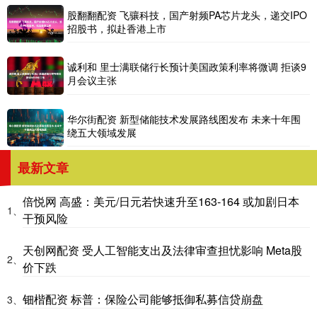
股翻翻配资 飞骧科技，国产射频PA芯片龙头，递交IPO
招股书，拟赴香港上市
诚利和 里士满联储行长预计美国政策利率将微调 拒谈9
月会议主张
华尔街配资 新型储能技术发展路线图发布 未来十年围
绕五大领域发展
最新文章
倍悦网 高盛：美元/日元若快速升至163-164 或加剧日本
1、
干预风险
天创网配资 受人工智能支出及法律审查担忧影响 Meta股
2、
价下跌
钿楷配资 标普：保险公司能够抵御私募信贷崩盘
3、